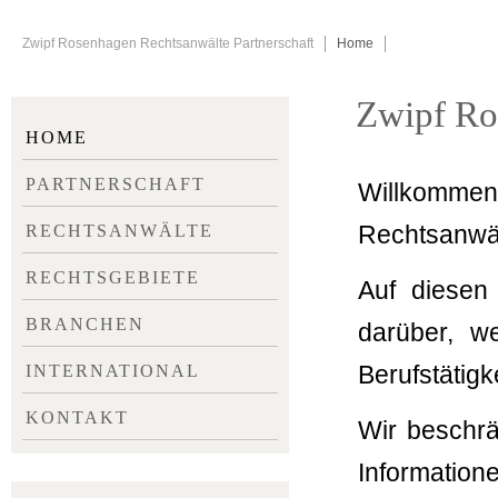
Zwipf Rosenhagen Rechtsanwälte Partnerschaft
Home
Zwipf Ro
NAVIGATION
HOME
ÜBERSPRINGEN
PARTNERSCHAFT
Willkomme
Rechtsanwäl
RECHTSANWÄLTE
RECHTSGEBIETE
Auf diesen 
BRANCHEN
darüber, w
Berufstätigke
INTERNATIONAL
KONTAKT
Wir beschrä
Informatione